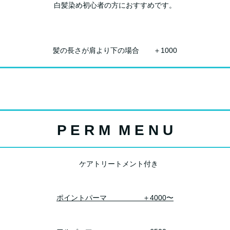
白髪染め初心者の方におすすめです。
髪の長さが肩より下の場合 ＋1000
P E R M M E N U
ケアトリートメント付き
ポイントパーマ ＋4000〜