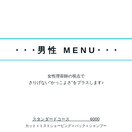
・・・男 性 M E N U・・・
女性理容師の視点で
さりげない"かっこよさ"をプラスします♪
スタンダードコース 6000
カット＋ミストシェービング＋パック＋シャンプー