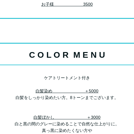
お子様 3500
C O L O R M E N U
ケアトリートメント付き
白髪染め ＋5000
白髪をしっかり染めたい方。8トーンまでございます。
白髪ぼかし
＋3000
白と黒の間のグレーに染めることで自然な仕上がりに。
真っ黒に染めたくない方や